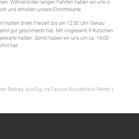
men. Während den langen Fahrten haben wir uns in
h und erhielten unsere Eintrittskarte.
hatten direkt Freizeit bis um 12:30 Uhr. Genau
end gut geschmeckt hat. Mit insgesamt 9 Rutschen
eskarte hatten. Somit haben wir uns um ca. 16:00
ohnt hat.
ter Beitrag: Ausflug ins Taunus Wunderland
Weiter