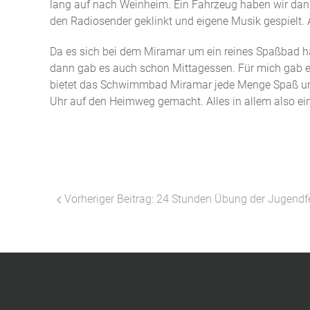
lang auf nach Weinheim. Ein Fahrzeug haben wir dan
den Radiosender geklinkt und eigene Musik gespielt. A
Da es sich bei dem Miramar um ein reines Spaßbad h
dann gab es auch schon Mittagessen. Für mich gab 
bietet das Schwimmbad Miramar jede Menge Spaß und 
Uhr auf den Heimweg gemacht. Alles in allem also ein
Vorheriger Beitrag: 24 Stunden Übung der Jugend