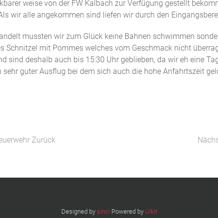
kbarer weise von der FW Kalbach zur Verfügung gestellt bekom
ls wir alle angekommen sind liefen wir durch den Eingangsbereic
andelt mussten wir zum Glück keine Bahnen schwimmen sondern 
es Schnitzel mit Pommes welches vom Geschmack nicht überrag
sind deshalb auch bis 15:30 Uhr geblieben, da wir eh eine Tag
 sehr guter Ausflug bei dem sich auch die hohe Anfahrtszeit gel
feuerwehr
Zurück
Nächs
Designed by
sinci
Powered by
Ulkit