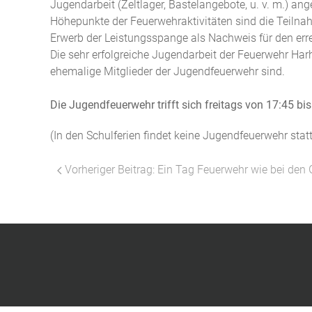
Jugendarbeit (Zeltlager, Bastelangebote, u. v. m.) an
Höhepunkte der Feuerwehraktivitäten sind die Teil
Erwerb der Leistungsspange als Nachweis für den er
Die sehr erfolgreiche Jugendarbeit der Feuerwehr Har
ehemalige Mitglieder der Jugendfeuerwehr sind.
Die Jugendfeuerwehr trifft sich freitags von 17:45 bis
(In den Schulferien findet keine Jugendfeuerwehr statt
Vorheriger Beitrag: Ein Tag Feuerwehr wie bei den