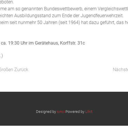
geboten.
nahme am so genannten Bundeswettbewerb, einem Vergleichswet
reichten Ausbildungsstand zum Ende der Jugendfeuerwehrzeit.
heim seit nunmehr 50 Jahren (seit 1964) hat dazu geführt, das h
 ca. 19:30 Uhr im Gerätehaus, Korffstr. 31c
.)
 Großen
Zurück
Nächst
Designed by
sinci
Powered by
Ulkit